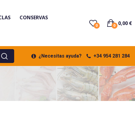
CLAS
CONSERVAS
0,00 €
0
0
¿Necesitas ayuda?
+34 954 281 284