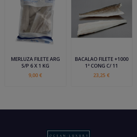
MERLUZA FILETE ARG
BACALAO FILETE +1000
S/P 6 X 1 KG
1ª CONG C/ 11
9,00 €
23,25 €