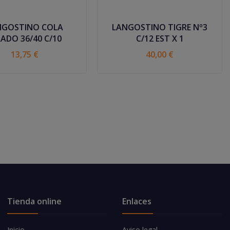
NGOSTINO COLA
LANGOSTINO TIGRE Nº3
PELADO 36/40 C/10
C/12 EST X 1
13,75 €
40,00 €
Tienda online
Enlaces
Inicio
Aviso legal