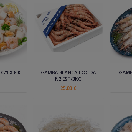
C/1 X 8 K
GAMBA BLANCA COCIDA
GAMB
N2 EST/3KG
25,83 €