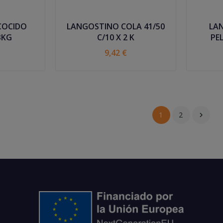
COCIDO
LANGOSTINO COLA 41/50
LA
3KG
C/10 X 2 K
9,42 €
1
2
