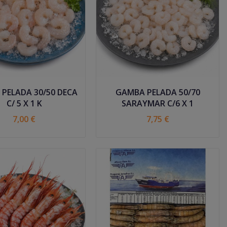
PELADA 30/50 DECA
GAMBA PELADA 50/70
C/ 5 X 1 K
SARAYMAR C/6 X 1
7,00 €
7,75 €