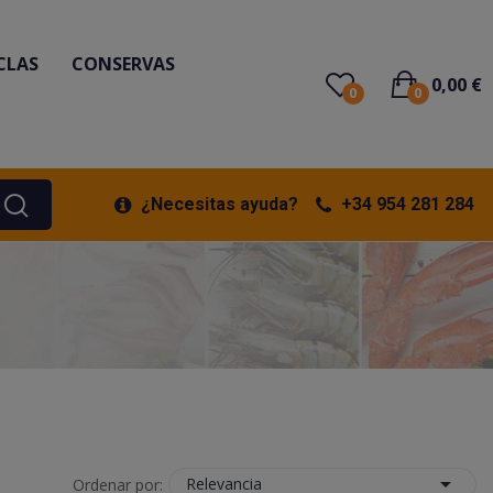
CLAS
CONSERVAS
0,00 €
0
0
¿Necesitas ayuda?
+34 954 281 284

Relevancia
Ordenar por: